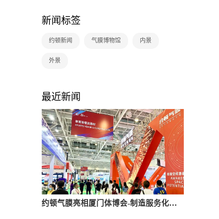
新闻标签
约顿新闻
气膜博物馆
内景
外景
最近新闻
约顿气膜亮相厦门体博会-制造服务化驱动市场新增长