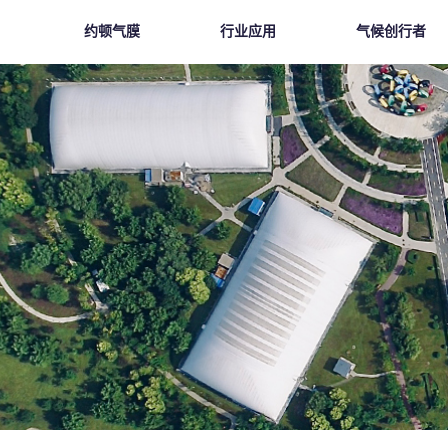
约顿气膜
行业应用
气候创行者