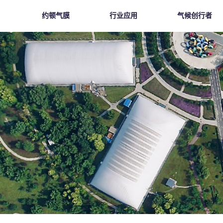
约顿气膜
行业应用
气候创行者