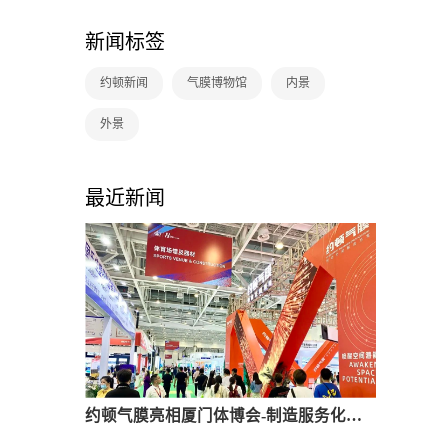
新闻标签
约顿新闻
气膜博物馆
内景
外景
最近新闻
约顿气膜亮相厦门体博会-制造服务化驱动市场新增长