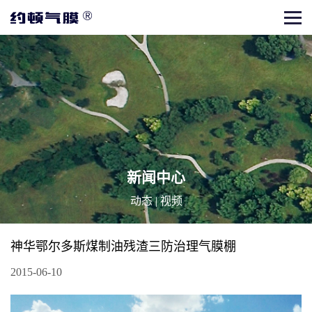
新闻中心
动态
|
视频
神华鄂尔多斯煤制油残渣三防治理气膜棚
2015-06-10