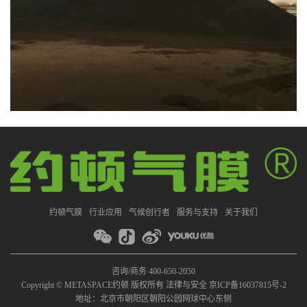
约顿气膜
行业应用
气候创行者
服务与支持
关于我们
咨询/商务 400-650-2050
Copyright © METASPACE约顿 版权所有
法律与安全
京ICP备16037815号-2
地址：北京市朝阳区朝阳公园网球中心东侧