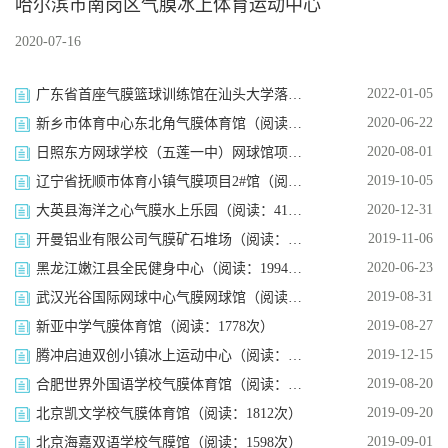
哈尔滨市南岗区气膜冰上体育运动中心
2020-07-16
2022-01-05
广东省首座气膜篮球训练馆在汕头大学落成（阅读：6546次）
2020-06-22
新乡市体育中心东北角气膜体育馆（阅读：1852次）
2020-08-01
日照东方网球学校（五莲一中）网球馆项目（阅读：1926次）
2019-10-05
辽宁省抚顺市体育小镇气膜项目2#馆（阅读：1759次）
2020-12-31
大英县海洋之心气膜水上乐园（阅读：4101次）
2019-11-06
开曼铝业有限公司气膜矿石堆场（阅读：2892次）
2020-06-23
黑龙江嫩江县全民健身中心（阅读：1994次）
2019-08-31
武汉光谷国际网球中心气膜网球馆（阅读：2077次）
2019-08-27
新亚中学气膜体育馆（阅读：1778次）
2019-12-15
腾冲启迪双创小镇冰上运动中心（阅读：1724次）
2019-08-20
合肥世界外国语学校气膜体育馆（阅读：1996次）
2019-09-20
北京凯文学校气膜体育馆（阅读：1812次）
2019-09-01
北京海嘉双语学校气膜馆（阅读：1598次）