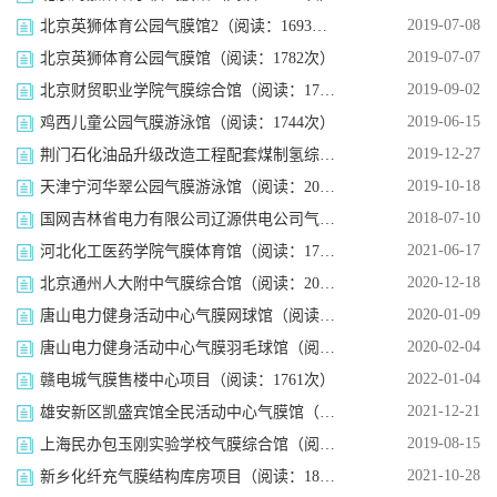
2019-07-08
北京英狮体育公园气膜馆2（阅读：1693次）
2019-07-07
北京英狮体育公园气膜馆（阅读：1782次）
2019-09-02
北京财贸职业学院气膜综合馆（阅读：1773次）
2019-06-15
鸡西儿童公园气膜游泳馆（阅读：1744次）
2019-12-27
荆门石化油品升级改造工程配套煤制氢综合利用项目气膜全封闭储煤场项目（阅读：1981次）
2019-10-18
天津宁河华翠公园气膜游泳馆（阅读：2030次）
2018-07-10
国网吉林省电力有限公司辽源供电公司气膜综合馆（阅读：1889次）
2021-06-17
河北化工医药学院气膜体育馆（阅读：1794次）
2020-12-18
北京通州人大附中气膜综合馆（阅读：2057次）
2020-01-09
唐山电力健身活动中心气膜网球馆（阅读：1736次）
2020-02-04
唐山电力健身活动中心气膜羽毛球馆（阅读：1756次）
2022-01-04
赣电城气膜售楼中心项目（阅读：1761次）
2021-12-21
雄安新区凯盛宾馆全民活动中心气膜馆（阅读：1834次）
2019-08-15
上海民办包玉刚实验学校气膜综合馆（阅读：1899次）
2021-10-28
新乡化纤充气膜结构库房项目（阅读：1821次）