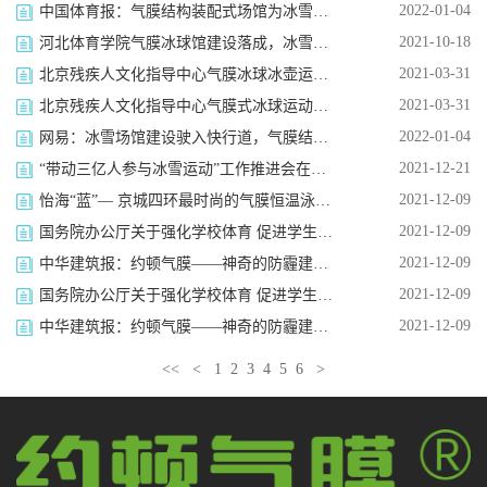
2022-01-04
中国体育报：气膜结构装配式场馆为冰雪热增温（阅读：3415次）
2021-10-18
河北体育学院气膜冰球馆建设落成，冰雪产业向纵深发展！（阅读：2494次）
2021-03-31
北京残疾人文化指导中心气膜冰球冰壶运动馆（阅读：2426次）
2021-03-31
北京残疾人文化指导中心气膜式冰球运动馆项目（阅读：1884次）
2022-01-04
网易：冰雪场馆建设驶入快行道，气膜结构与装配式建筑抢眼（阅读：3212次）
2021-12-21
“带动三亿人参与冰雪运动”工作推进会在京召开（阅读：1935次）
2021-12-09
怡海“蓝”— 京城四环最时尚的气膜恒温泳池 为中国泳军实力打call!（阅读：5618次）
2021-12-09
国务院办公厅关于强化学校体育 促进学生身心健康全面发展的意见（阅读：2880次）
2021-12-09
中华建筑报：约顿气膜——神奇的防霾建筑（阅读：1724次）
2021-12-09
国务院办公厅关于强化学校体育 促进学生身心健康全面发展的意见（阅读：1861次）
2021-12-09
中华建筑报：约顿气膜——神奇的防霾建筑（阅读：1878次）
<<
<
1
2
3
4
5
6
>